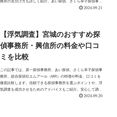
務所の見分け方も詳しく紹介。あい探偵、さくら幸子探偵事務
2024.09.21
所、原一探偵事務所、総合探偵社エムアール（MR）の料金プ
ランやサービス内容を比較し、あなたにぴったりの探偵事務所
を見つけましょう！
【浮気調査】宮城のおすすめ探
偵事務所・興信所の料金や口コ
ミを比較
この記事では、原一探偵事務所、あい探偵、さくら幸子探偵事
務所、総合探偵社エムアール（MR）の特徴や料金、口コミを
徹底比較します。信頼できる探偵事務所を選ぶポイントや、浮
気調査を成功させるためのアドバイスもご紹介。安心して調査
2024.09.20
を依頼するために、宮城県内の探偵事務所を選ぶ際の参考にし
てください。