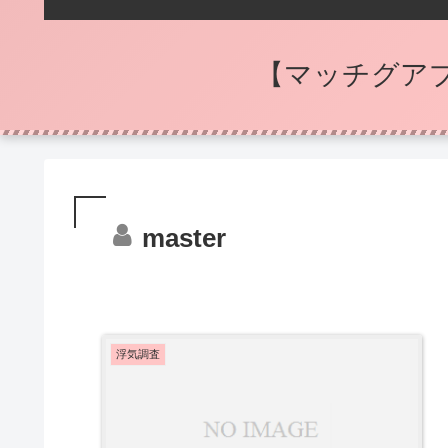
【マッチグア
master
浮気調査